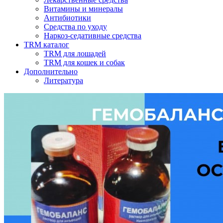
Витамины и минералы
Антибиотики
Средства по уходу
Наркоз-седативные средства
TRM каталог
TRM для лошадей
TRM для кошек и собак
Дополнительно
Литература