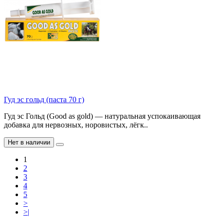
Гуд эс гольд (паста 70 г)
Гуд эс Гольд (Good as gold) — натуральная успокаивающая
добавка для нервозных, норовистых, лёгк..
Нет в наличии
1
2
3
4
5
>
>|