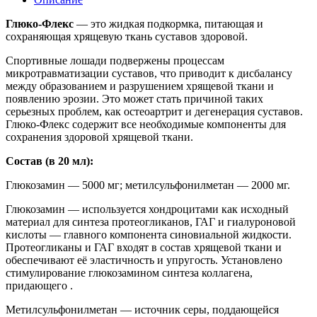
Глюко-Флекс
— это жидкая подкормка, питающая и
сохраняющая хрящевую ткань суставов здоровой.
Спортивные лошади подвержены процессам
микротравматизации суставов, что приводит к дисбалансу
между образованием и разрушением хрящевой ткани и
появлению эрозии. Это может стать причиной таких
серьезных проблем, как остеоартрит и дегенерация суставов.
Глюко-Флекс содержит все необходимые компоненты для
сохранения здоровой хрящевой ткани.
Состав (в 20 мл):
Глюкозамин — 5000 мг; метилсульфонилметан — 2000 мг.
Глюкозамин — используется хондроцитами как исходный
материал для синтеза протеогликанов, ГАГ и гиалуроновой
кислоты — главного компонента синовиальной жидкости.
Протеогликаны и ГАГ входят в состав хрящевой ткани и
обеспечивают её эластичность и упругость. Установлено
стимулирование глюкозамином синтеза коллагена,
придающего .
Meтилсульфонилметан — источник серы, поддающейся